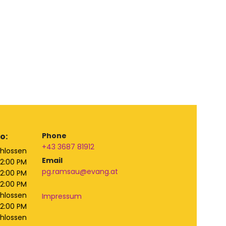
o:
Phone
+43 3687 81912
hlossen
Email
12:00 PM
pg.ramsau@evang.at
12:00 PM
12:00 PM
hlossen
Impressum
12:00 PM
hlossen