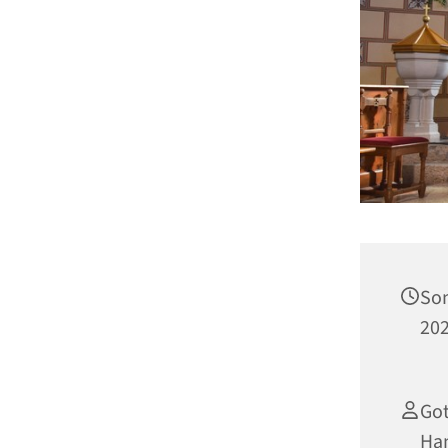
Son
202
Got
Ha