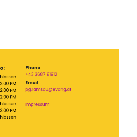
o:
Phone
+43 3687 81912
hlossen
Email
12:00 PM
pg.ramsau@evang.at
12:00 PM
12:00 PM
hlossen
Impressum
12:00 PM
hlossen