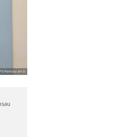
PG Ramsau am D.
msau